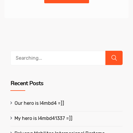
Search
for:
Recent Posts
Our hero is l4mbd4 =]]
My hero is l4mbd41337 =]]